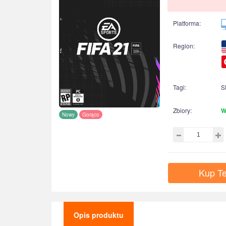
Platforma:
Region:
Tagi:
S
Zbiory:
W
Nowy
Gorąco
Kup Te
Opis produktu