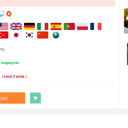
PG
 magazynie
( Limit 2 sztuk )
raz