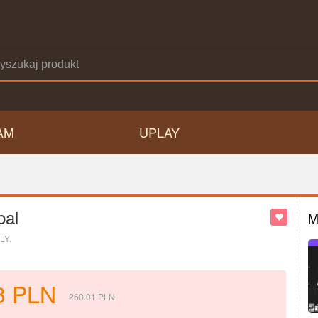
AM
UPLAY
bal
M
LY.
3
PLN
260.01
PLN