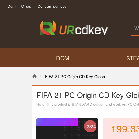
Dom
O nas
Centrum pomocy
DOM
STE
FIFA 21 PC Origin CD Key Global
FIFA 21 PC Origin CD Key Glo
Note: This product is STANDARD edition and work on PC ON
199.3
-23%