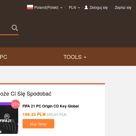
Poland(Polski)
PLN
Zaloguj się
lub
Zapisz się
PC
TOOLS
oże Ci Się Spodobać
-23%
FIFA 21 PC Origin CD Key Global
199.33
PLN
260.01
PLN
Kup Teraz