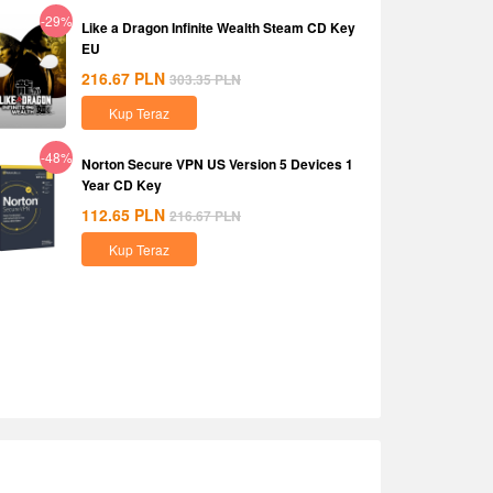
-29%
Like a Dragon Infinite Wealth Steam CD Key
EU
216.67
PLN
303.35
PLN
Kup Teraz
-48%
Norton Secure VPN US Version 5 Devices 1
Year CD Key
112.65
PLN
216.67
PLN
Kup Teraz